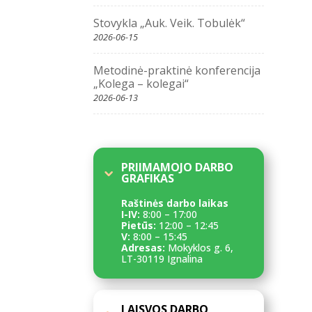
Stovykla „Auk. Veik. Tobulėk“
2026-06-15
Metodinė-praktinė konferencija
„Kolega – kolegai“
2026-06-13
PRIIMAMOJO DARBO
GRAFIKAS
Raštinės darbo laikas
I-IV:
8:00 – 17:00
Pietūs:
12:00 – 12:45
V:
8:00 – 15:45
Adresas:
Mokyklos g. 6,
LT-30119 Ignalina
LAISVOS DARBO