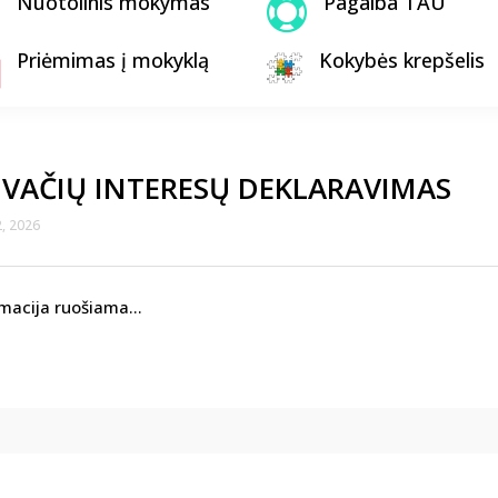
Nuotolinis mokymas
Pagalba TAU

Priėmimas į mokyklą
Kokybės krepšelis
IVAČIŲ INTERESŲ DEKLARAVIMAS
, 2026
rmacija ruošiama…