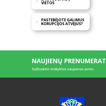
VIETOS
PASTEBĖJOTE GALIMUS
KORUPCIJOS ATVEJUS?
NAUJIENŲ PRENUMERA
Sužinokite mokyklos naujienas pirmi.