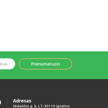
Adresas

Mokyklos g. 6, LT-30119 Ignalina