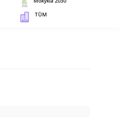
Mokykla 2030
TŪM
