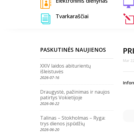
Elektroninis dienynas


Tvarkaraščiai
i
l
PR
PASKUTINĖS NAUJIENOS
Mar 22
XXIV laidos abiturientų
išleistuvės
2026-07-16
Info
Draugystė, pažinimas ir naujos
patirtys Vokietijoje
2026-06-22
Talinas – Stokholmas – Ryga:
trys dienos įspūdžių
2026-06-20