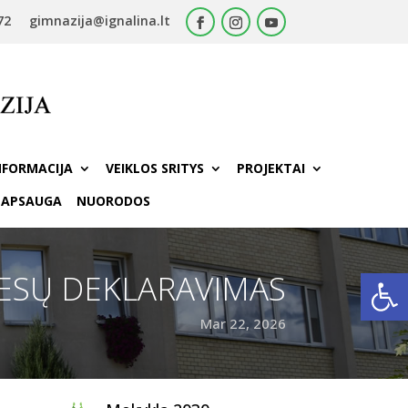
72
gimnazija@ignalina.lt
NFORMACIJA
VEIKLOS SRITYS
PROJEKTAI
 APSAUGA
NUORODOS
Open
RESŲ DEKLARAVIMAS
Mar 22, 2026