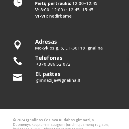

Pietų pertrauka:
12:00–12:45
V:
8:00–12:00 ir 12:45–15:45
VI-VII:
nedirbame
Adresas

Mokyklos g. 6, LT-30119 Ignalina
Telefonas

+370 386 52 072
El. paštas

gimnazija@ignalina.lt
© 2024
Ignalinos Česlovo Kudabos gimnazija.
Duomenys kaupiami ir saugomi Juridinių asmenų registre,