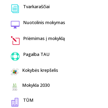
Tvarkaraščiai
i
Nuotolinis mokymas

Priėmimas į mokyklą
l
Pagalba TAU

Kokybės krepšelis
Mokykla 2030
TŪM
