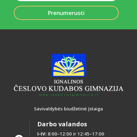
pašto
adresas
Savivaldybės biudžetinė įstaiga
Darbo valandos
I-IV:
8:00–12:00 ir 12:45–17:00