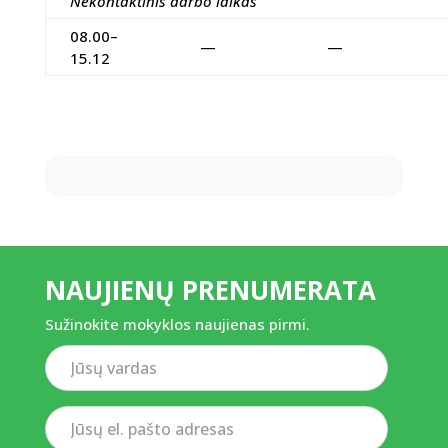
Nekontaktinis darbo laikas
08.00–
—
—
15.12
NAUJIENŲ PRENUMERATA
Sužinokite mokyklos naujienas pirmi.
Jūsų
vardas
Jūsų
el.