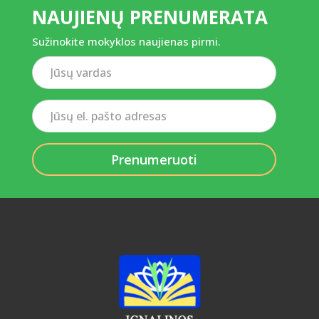
NAUJIENŲ PRENUMERATA
Sužinokite mokyklos naujienas pirmi.
Jūsų
vardas
Jūsų
el.
pašto
adresas