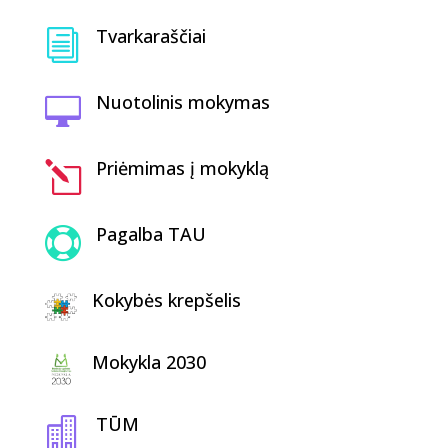
Tvarkaraščiai
i
Nuotolinis mokymas

Priėmimas į mokyklą
l
Pagalba TAU

Kokybės krepšelis
Mokykla 2030
TŪM
