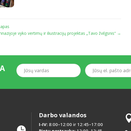
tapas
nazijoje vyko vertimų ir iliustracijų projektas „Tavo žvilgsnis“
→
TA
Jūsų
Jūsų
vardas
el.
pašto
adresas
Darbo valandos
I-IV:
8:00–12:00 ir 12:45–17:00

Pietų pertrauka:
12:00–12:45