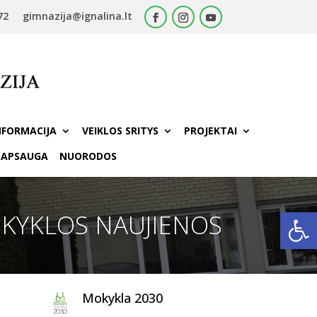
72
gimnazija@ignalina.lt
NFORMACIJA
VEIKLOS SRITYS
PROJEKTAI
 APSAUGA
NUORODOS
Open
KYKLOS NAUJIENOS
Mokykla 2030