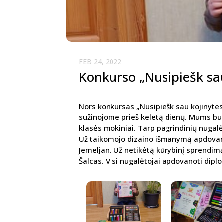
FEB 24, 2022
Konkurso „Nusipiešk sau
Nors konkursas „Nusipiešk sau kojinytes
sužinojome prieš keletą dienų. Mums bu
klasės mokiniai. Tarp pagrindinių nugalėt
Už taikomojo dizaino išmanymą apdovano
Jemeljan. Už netikėtą kūrybinį sprendimą
Šalcas. Visi nugalėtojai apdovanoti diplo