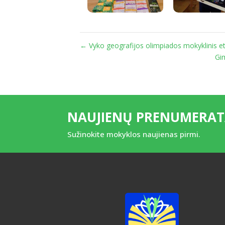
←
Vyko geografijos olimpiados mokyklinis e
Gim
NAUJIENŲ PRENUMERA
Sužinokite mokyklos naujienas pirmi.