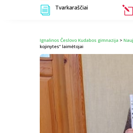
Tvarkaraščiai
i
l
Ignalinos Česlovo Kudabos gimnazija
>
Nau
kojinytes“ laimėtojai