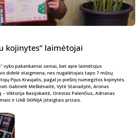
 kojinytes“ laimėtojai
“ vyko pakankamai seniai, bet apie laimėtojus
vo didelė staigmena, nes nugalėtojais tapo 7 mūsų
ojų Pijus Kraujalis, pagal jo piešinį numegztos kojinytės.
ti Gabrielė Meškėnaitė, Vytė Stanaitytė, Aronas
 – Viktorija Basijokaitė, Orestas Palenčius, Adrianas
mais ir UAB SKINIJA įsteigtais prizais.